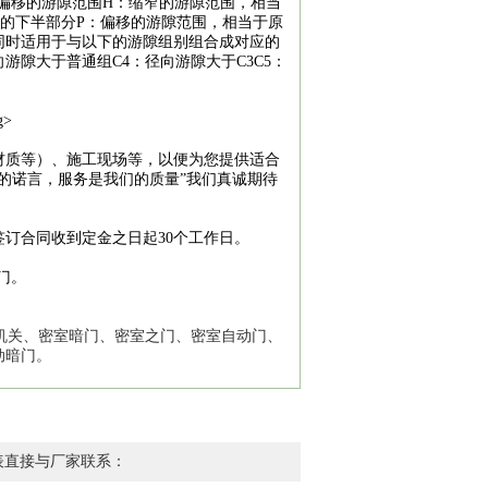
偏移的游隙范围H：缩窄的游隙范围，相当
的下半部分P：偏移的游隙范围，相当于原
同时适用于与以下的游隙组别组合成对应的
径向游隙大于普通组C4：径向游隙大于C3C5：
材质等）、施工现场等，以便为您提供适合
的诺言，服务是我们的质量”我们真诚期待
订合同收到定金之日起30个工作日。
门。
机关
、
密室暗门
、
密室之门
、
密室自动门
、
动暗门
。
表直接与厂家联系：