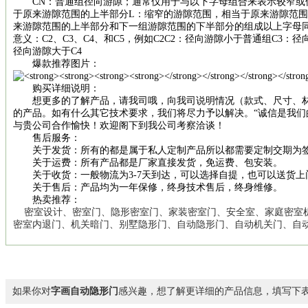
CN：普通组径向游隙；通常仅用于与以下字母组合来表示较窄或
于原来游隙范围的上半部分L：缩窄的游隙范围，相当于原来游隙范围
来游隙范围的上半部分和下一组游隙范围的下半部分的组成以上字母
意义：C2、C3、C4、和C5，例如C2C2：径向游隙小于普通组C3：
径向游隙大于C4
爆款推荐图片：
购买详细说明：
想更多的了解产品，请我司哦，向我司说明
情况（款式、尺寸、
的
产品。如有什么其它技术要求，我们将尽力予以解决。“诚信是我们
与贵公司合作愉快！欢迎阁下到我公司考察洽谈！
售后服务：
关于发货：所有的
都是属于私人定制产品所以都需要定制交期为签
关于运费：所有产品都是厂家直接发货，免运费、包安装。
关于收货：一般物流为3-7天到达，可以选择自提，也可以送货上
关于售后：产品均为一年保修，终身技术售后，终身维修。
热卖推荐：
密室设计
、
密室门
、
隐形密室门
、
家装密室门
、
安全室
、
家庭密室
密室内退门
、
机关暗门
、
别墅隐形门
、
自动隐形门
、
自动机关门
、
自
如果你对
字画自动隐形门
感兴趣，想了解更详细的产品信息，填写下