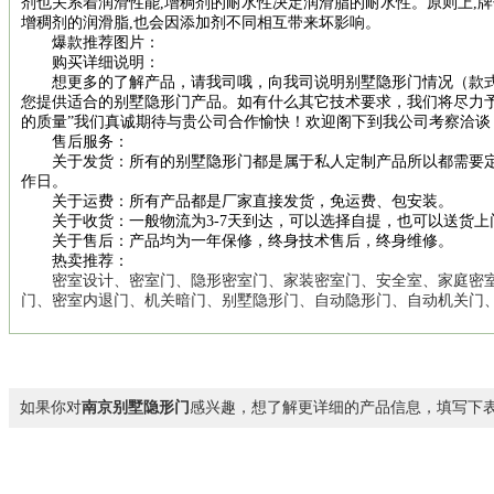
剂也关系着润滑性能,增稠剂的耐水性决定润滑脂的耐水性。原则上,牌
增稠剂的润滑脂,也会因添加剂不同相互带来坏影响。
爆款推荐图片：
购买详细说明：
想更多的了解产品，请我司哦，向我司说明别墅隐形门情况（款式
您提供适合的别墅隐形门产品。如有什么其它技术要求，我们将尽力
的质量”我们真诚期待与贵公司合作愉快！欢迎阁下到我公司考察洽谈
售后服务：
关于发货：所有的别墅隐形门都是属于私人定制产品所以都需要定制
作日。
关于运费：所有产品都是厂家直接发货，免运费、包安装。
关于收货：一般物流为3-7天到达，可以选择自提，也可以送货上
关于售后：产品均为一年保修，终身技术售后，终身维修。
热卖推荐：
密室设计、密室门、隐形密室门、家装密室门、安全室、家庭密室
门、密室内退门、机关暗门、别墅隐形门、自动隐形门、自动机关门
如果你对
南京别墅隐形门
感兴趣，想了解更详细的产品信息，填写下