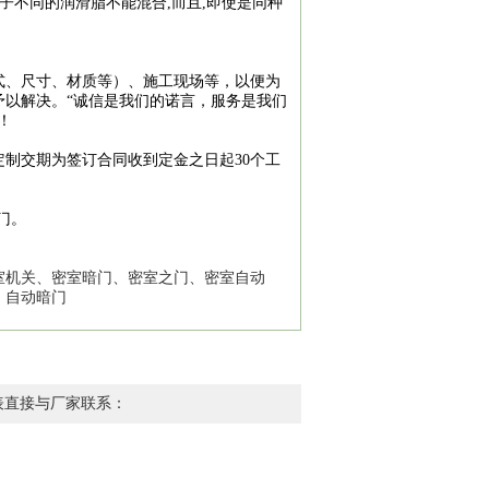
子不同的润滑脂不能混合,而且,即使是同种
、尺寸、材质等）、施工现场等，以便为
予以解决。“诚信是我们的诺言，服务是我们
！
交期为签订合同收到定金之日起30个工
门。
机关、密室暗门、密室之门、密室自动
、自动暗门
表直接与厂家联系：