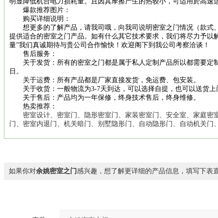
明显降低机台电力损耗量。且因其摩擦产生的热较小，可适用於高速
爆款推荐图片：
购买详细说明：
想更多的了解产品，请我司哦，向我司说明密室之门情况（款式、
提供适合的密室之门产品。如有什么其它技术要求，我们将尽力予以
量”我们真诚期待与贵公司合作愉快！欢迎阁下到我公司考察洽谈！
售后服务：
关于发货：所有的密室之门都是属于私人定制产品所以都需要定制交
日。
关于运费：所有产品都是厂家直接发货，免运费、包安装。
关于收货：一般物流为3-7天到达，可以选择自提，也可以送货上
关于售后：产品均为一年保修，终身技术售后，终身维修。
热卖推荐：
密室设计、密室门、隐形密室门、家装密室门、安全室、家庭密室
门、密室内退门、机关暗门、别墅隐形门、自动隐形门、自动机关门
如果你对
余姚密室之门
感兴趣，想了解更详细的产品信息，填写下表