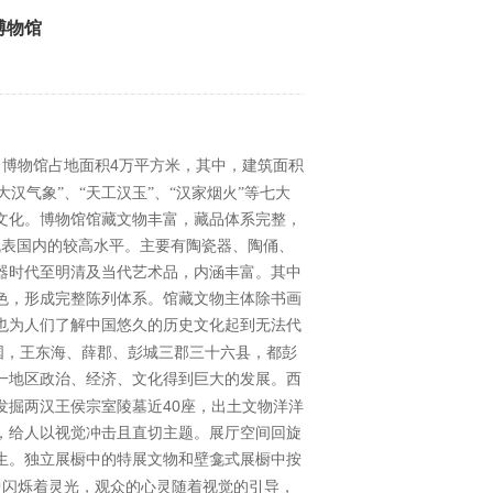
博物馆
4
，博物馆占地面积
万平方米，其中，建筑面积
大汉气象”、“天工汉玉”、“汉家烟火”等七大
文化。博物馆馆藏文物丰富，藏品体系完整，
代表国内的较高水平。主要有陶瓷器、陶俑、
器时代至明清及当代艺术品，内涵丰富。其中
色，形成完整陈列体系。馆藏文物主体除书画
也为人们了解中国悠久的历史文化起到无法代
国，王东海、薛郡、彭城三郡三十六县，都彭
一地区政治、经济、文化得到巨大的发展。西
40
发掘两汉王侯宗室陵墓近
座，出土文物洋洋
，给人以视觉冲击且直切主题。展厅空间回旋
生。独立展橱中的特展文物和壁龛式展橱中按
中闪烁着灵光，观众的心灵随着视觉的引导，