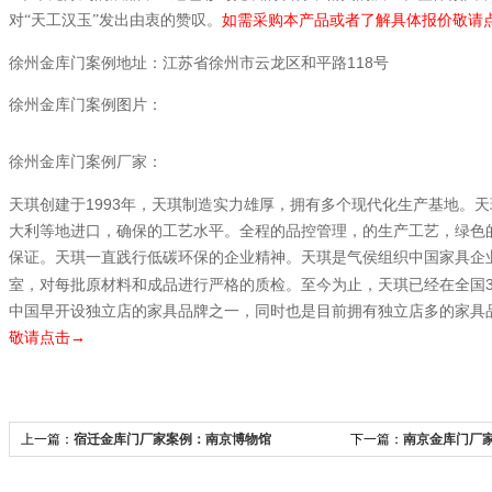
对“天工汉玉”发出由衷的赞叹。
如需采购本产品或者了解具体报价敬请
118
徐州金库门案例地址：江苏省徐州市云龙区和平路
号
徐州金库门案例图片：
徐州金库门案例厂家：
1993
天琪创建于
年，天琪制造实力雄厚，拥有多个现代化生产基地。天
大利等地进口，确保的工艺水平。全程的品控管理，的生产工艺，绿色
保证。天琪一直践行低碳环保的企业精神。天琪是气侯组织中国家具企
室，对每批原材料和成品进行严格的质检。至今为止，天琪已经在全国
中国早开设独立店的家具品牌之一，同时也是目前拥有独立店多的家具
敬请点击→
上一篇：
宿迁金库门厂家案例：南京博物馆
下一篇：
南京金库门厂