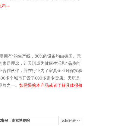
点击→
*
80%
琪拥有
的生产线，
的设备均由德国、意
的家居理念，让天琪成为健康生活和*品质的
业合作伙伴，并在行业内了家具企业环保实验
300
600
多个城市开设了
多家专卖店。天琪是
品牌之一。
如需采购本产品或者了解具体报价
家案例：南京博物院
返回列表>>