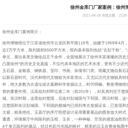
徐州金库门厂家案例：徐州
2021-04-26 浏览次数：2126
徐州金库门案例简介：
118
1959
4
徐州博物馆位于江苏省徐州市云龙区和平路
号，始建于
年
月
2
6500
近
万平方米，陈列面积
平方米，馆内基本陈列包括“古彭千秋”、“
单元，展出各类文物珍品五千余件，全面地展示了徐州丰富璀璨的历史
凸显徐州*的历史文化底蕴，不仅代表本地区的艺术水准，更有不少还
玉石器、金银器、铜铁器、玺印、书画、杂项等门类。馆藏文物自新石
以新石器时代、汉代和明代文物较为丰富突出，又尤以汉代文物较具特
外，绝大多数为古遗址或古墓葬科学发掘出土，时代明确。整座博物馆
201
替的重要作用。汉高祖刘邦即位第二年（前
年），封其弟刘交于楚
城。东汉时期，这里始封楚国，后改封彭城国与下邳国。两汉时期，这
汉楚国和东汉彭城国、下邳国的都城均已得到考古发掘证实，已发现和
大观，精美绝伦。玉器厅的序厅照壁设计采用重要展品的图形放大样式
通透，环绕展厅中间陈列的玉棺、玉衣，一种神秘、空灵的感觉油然而
4
个单元陈列的展品，经过色彩与光线的映衬，精美的汉玉在整体氛围