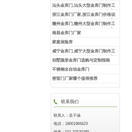
汕头金库门,汕头大型金库门制作工
厂
浙江金库门厂家,浙江金库门价格说
明
赣州金库门,赣州大型金库门制作工
厂
南昌金库门厂家
家庭保险库
咸宁金库门,咸宁大型金库门制作工
厂
别墅隐形金库门选购与定制指南
不锈钢全自动金库门
密室门厂家哪个值得推荐
联系我们
联系人：吴子涵
电话：18001965623
传真：021-37620289