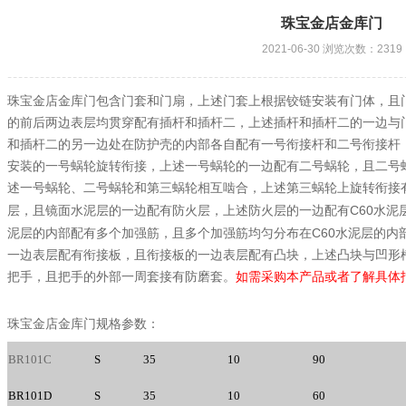
珠宝金店金库门
2021-06-30 浏览次数：2319
珠宝金店金库门包含门套和门扇，上述门套上根据铰链安装有门体，且
的前后两边表层均贯穿配有插杆和插杆二，上述插杆和插杆二的一边与
和插杆二的另一边处在防护壳的内部各自配有一号衔接杆和二号衔接杆
安装的一号蜗轮旋转衔接，上述一号蜗轮的一边配有二号蜗轮，且二号
述一号蜗轮、二号蜗轮和第三蜗轮相互啮合，上述第三蜗轮上旋转衔接
C60
层，且镜面水泥层的一边配有防火层，上述防火层的一边配有
水泥
C60
泥层的内部配有多个加强筋，且多个加强筋均匀分布在
水泥层的内
一边表层配有衔接板，且衔接板的一边表层配有凸块，上述凸块与凹形
把手，且把手的外部一周套接有防磨套。
如需采购本产品或者了解具体
珠宝金店金库门规格参数：
BR101C
S
35
10
90
BR101D
S
35
10
60