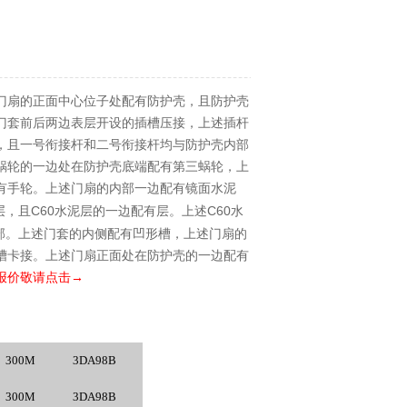
门扇的正面中心位子处配有防护壳，且防护壳
门套前后两边表层开设的插槽压接，上述插杆
，且一号衔接杆和二号衔接杆均与防护壳内部
蜗轮的一边处在防护壳底端配有第三蜗轮，上
有手轮。上述门扇的内部一边配有镜面水泥
C60
C60
层，且
水泥层的一边配有层。上述
水
部。上述门套的内侧配有凹形槽，上述门扇的
槽卡接。上述门扇正面处在防护壳的一边配有
报价敬请点击→
300M
3DA98B
300M
3DA98B