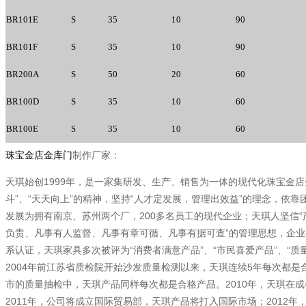
BR101E
S
35
10
90
BR101F
S
35
10
90
BR200A
S
50
20
60
BR100D
S
35
10
60
BR100E
S
35
10
60
珠宝金店金库门
制作厂家：
1999
天琪始创
年，是一家集研发、生产、销售为一体的现代化珠宝金店
”
“
”
“
”
斗
、
天天向上
的精神，坚持
人才定发展，管理出效益
的理念，依靠
200
“
发展为拥有南京、苏州两个厂，
多名员工的现代企业；天琪人坚信
”
负责、凡事有人监督、凡事有章可循、凡事有据可查
的管理思想，企业
“
”
“
”
“
系认证，天琪家具多次被评为
消费者满意产品
、
市民喜爱产品
、
质
2004
5
年前江苏省质检院开始沙发质量检测以来，天琪连续
年每次都是
2010
市的质量抽检中，天琪产品同样每次都是合格产品。
年，天琪在成
2011
2012
年，公司将成立国际贸易部，天琪产品将打入国际市场；
年