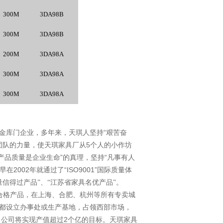
300M
3DA98B
300M
3DA98B
200M
3DA98A
300M
3DA98A
300M
3DA98A
“
金库门企业，多年来，天琪人坚持
艰苦奋
5
团队的力量，使天琪家具厂从
个人的小作坊
”
“
产品质量是企业生命
的真理，坚持
凡事有人
2002
“ISO9001”
早在
年就通过了
国际质量体
量信得过产品”、“江苏省家具名优产品”。
合格产品，在上海、合肥、杭州等所有专卖城
都设立办事处或生产基地，占领西部市场，
2
，公司将实现产值超过
个亿的目标。天琪家具