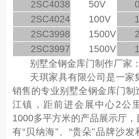
2SC4038
50V
2SC4024
100V
2SC3998
1500V
2SC3997
1500V
别墅全钢金库门
制作厂家
天琪家具有限公司是一家
销售的专业别墅全钢金库门制
江镇，距前进会展中心
2
公
1000
多平方米的产品展示厅，
有
“
贝纳海
"
、
“
贵朵
"
品牌沙发