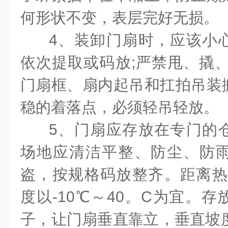
何形状不变，表层完好无损。
4
、装卸门扇时，应该小
依次提取或码放
;
严禁甩、撬
门扇框、扇内起吊和扛拍吊装
稳的着落点，必须轻吊轻放。
5
、门扇应存放在专门的
场地应清洁平整、防尘、防
盗，按规格码放整齐。距离
度以
-10
℃～
40
。
C
为宜。存
子，让门扇垂直靠立，垂直坡