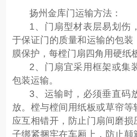
扬州金库门运输方法：
1
、门扇型材表层易划伤
于保证门的质量和运输的包装
膜保护，每樘门扇四角用硬纸
2
、门扇宜采用框架或集
包装运输。
3
、运输时，必须垂直码
放。樘与樘间用纸板或草帘等
应互相错开，防止门扇间磨损
子绑紧捆牢在车厢上，防止颠