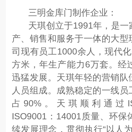
三明金库门制作企业：
天琪创立于
1991
年，是一
产、销售和服务于一体的大型
司现有员工
1000
余人，现代化
方米，年生产能力
6
万套。经
迅猛发展。天琪年轻的营销队
人员组成。成熟稳定的一线员
占
90%
。天琪顺利通过
ISO9001
：
14001
质量、环保
续发展理念，贯彻执行“以人为