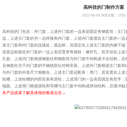
高科技的门制作方案
2022-06-09 浏览次数：1552
高科技的门包含：外门套，上述外门套的一边表层固定有钢套筒；主门
边，上述主门套的另一边焊接有内门套，上述内门套接近主门套的一边
述主门套和内门套的连接处；底边框，其固定在上述主门套的内侧下端
述底边框接近外门套的一边上表层贯穿有锁栓；侧开孔，其开设在上述
孔套。上述内门套根据钢套柱和钢套筒与外门套中间构成卡合结构，且
且钢套柱关于内门套的中轴线部位对称安装。上述外门套根据主门套和
与外门套的外形尺寸相吻合。上述主门套还配有：滑门，其安置在上述
轮槽，上述轮槽的内部安装有滚轮，上述滑门的一边表层固定有把手；
端面。上述滑门根据滚轮和导槽与主门套中间构成滑动结构，且缓冲贴
本产品或者了解具体报价敬请点击→