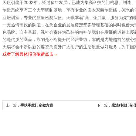
2002
天琪创建于
年，经过多年发展，已成为集高科技的门构思、制造、
80%
制造系统享有三个大型研制基地，享有专业的实木家装制造线，
的
“
"
业培训室，专业的质量检测队伍。天琪本着
商、企共赢，服务为先
的
一支热情高效的队伍，在为企业的发展奠定坚实管理基础的同时也使天
色品牌。自主革新、视社会责任为己任的精神使我们在发展的道路上屡
的是优质的商品，靠的是不断提升的经营业绩，靠的是内地超前的核心
天琪将会不断以新的姿态为提升广大用户的生活质量做好服务，为中国
或者了解具体报价敬请点击→
上一篇：
手扶掌纹门定做方案
下一篇：
魔法科技门制