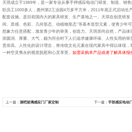
1989
天琪成立于
年，是一家专业从事手押感应电动门研发、制造、销售
1000
2
4
2011
职员工
多人，惠州第
工业园
万多平方米，
年底正式启动生
配套设施。是目前国内大的家具研发、生产基地之一。天琪在创意研发
间、质感、色彩、几何形态、动植物形态"等基本造型元素，使青少年可
想象力任意搭配，激发青少年的审美，创造力。天琪崇尚自然，产品体
崇圆润、厚重、大气，颇为符合时下人们追求健康环保、人性实用的审
贵崇高。人性化的设计理念，将传统文化元素在现代家具中得以体现，
一种空灵隽永的视觉抚慰和心灵享受。
如需采购本产品或者了解具体报
上一篇：
酒吧玻璃感应门厂家定制
下一篇：
手部感应电动