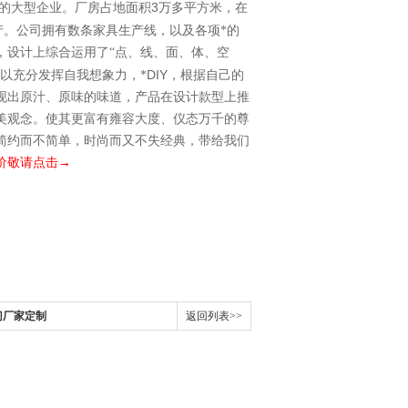
3
的大型企业。厂房占地面积
万多平方米，在
产。公司拥有数条家具生产线，以及各项*的
，设计上综合运用了“点、线、面、体、空
DIY
以充分发挥自我想象力，*
，根据自己的
现出原汁、原味的味道，产品在设计款型上推
美观念。使其更富有雍容大度、仪态万千的尊
简约而不简单，时尚而又不失经典，带给我们
价敬请点击→
门厂家定制
返回列表>>