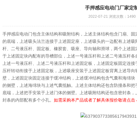
手押感应电动门厂家定
2022-07-21 浏览次数：1490
手押感应电动门包含主体结构和吸附结构，上述主体结构包含门扇、固
的底端，上述吸头法兰连接于上述固定座，上述吸头的一边配有上述吸
杆、二号液压杆、固定板、橡胶套、吸座、导向轴和滑球，两个上述固
于上述固定块内配有的导槽部位，上述一号液压杆和上述二号液压杆各
上述一号液压杆、上述二号液压杆和上述固定板，上述固定板固定连接
压杆转动衔接于上述固定板，上述吸座安装于上述固定板背离上述导向
壁，上述固定块固定连接于缓冲结构，上述缓冲结构包含气囊和海绵块
的侧壁，上述海绵块与上述气囊抵触。上述主体结构还包含防撞条和把
底端，上述把手安装于上述门体的侧壁。上述吸附结构还包含密封条，
封条的内部配有多个小孔。
如需采购本产品或者了解具体报价敬请点击