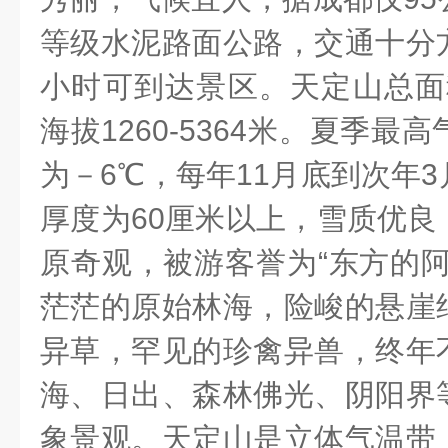
等级水泥路面公路，交通十分
小时可到达景区。天定山总面
海拔
1260-5364
米。夏季最高
为－
6
℃，每年
11
月底到次年
3
厚度为
60
厘米以上，雪质优良
原奇观，被游客誉为“东方的阿
茫茫的原始林海，险峻的悬崖
异草，罕见的珍禽异兽，终年
海、日出、森林佛光、阴阳界
象景观。天定山是立体气温带