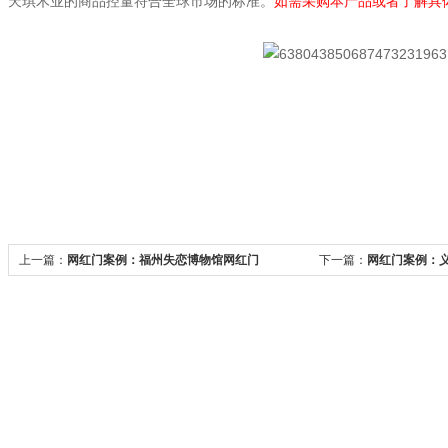
天琪木业的商品控量符合全球市场的标准。
如需采购本产品或者了解具
上一篇：
网红门案例：福州失恋博物馆网红门
下一篇：
网红门案例：