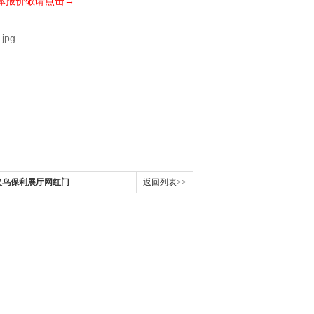
体报价敬请点击→
义乌保利展厅网红门
返回列表>>