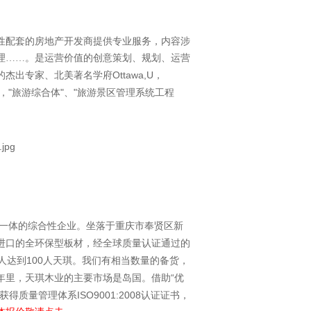
性配套的房地产开发商提供专业服务，内容涉
理……。是运营价值的创意策划、规划、运营
Ottawa,U
的杰出专家、北美著名学府
，
"
"
"
，
旅游综合体
、
旅游景区管理系统工程
一体的综合性企业。坐落于重庆市奉贤区新
进口的全环保型板材，经全球质量认证通过的
100
人达到
人天琪。我们有相当数量的备货，
“
年里，天琪木业的主要市场是岛国。借助
优
ISO9001:2008
获得质量管理体系
认证证书，