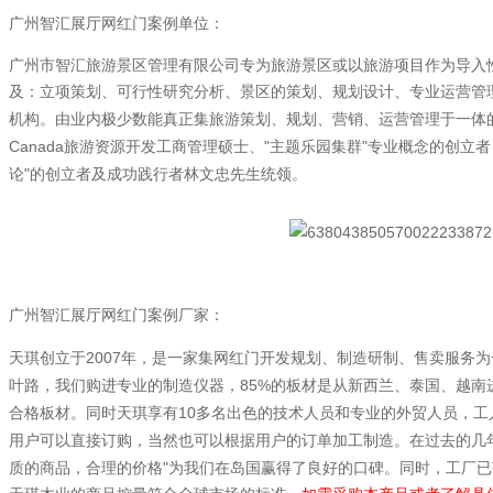
广州智汇展厅网红门案例单位：
广州市智汇旅游景区管理有限公司专为旅游景区或以旅游项目作为导入
及：立项策划、可行性研究分析、景区的策划、规划设计、专业运营管
机构。由业内极少数能真正集旅游策划、规划、营销、运营管理于一体
Canada
"
"
旅游资源开发工商管理硕士、
主题乐园集群
专业概念的创立者
"
论
的创立者及成功践行者林文忠先生统领。
广州智汇展厅网红门案例厂家：
2007
天琪创立于
年，是一家集网红门开发规划、制造研制、售卖服务为
85%
叶路，我们购进专业的制造仪器，
的板材是从新西兰、泰国、越南
10
合格板材。同时天琪享有
多名出色的技术人员和专业的外贸人员，工
用户可以直接订购，当然也可以根据用户的订单加工制造。在过去的几
"
质的商品，合理的价格
为我们在岛国赢得了良好的口碑。同时，工厂已