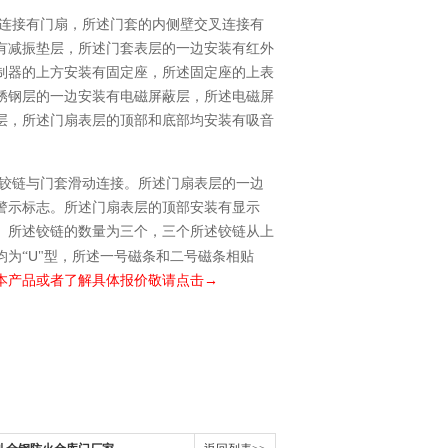
连接有门扇，所述门套的内侧壁交叉连接有
有减振垫层，所述门套表层的一边安装有红外
制器的上方安装有固定座，所述固定座的上表
锈钢层的一边安装有电磁屏蔽层，所述电磁屏
层，所述门扇表层的顶部和底部均安装有吸音
铰链与门套滑动连接。所述门扇表层的一边
警示标志。所述门扇表层的顶部安装有显示
。所述铰链的数量为三个，三个所述铰链从上
U
均为“
"型，所述一号磁条和二号磁条相贴
本产品或者了解具体报价敬请点击→