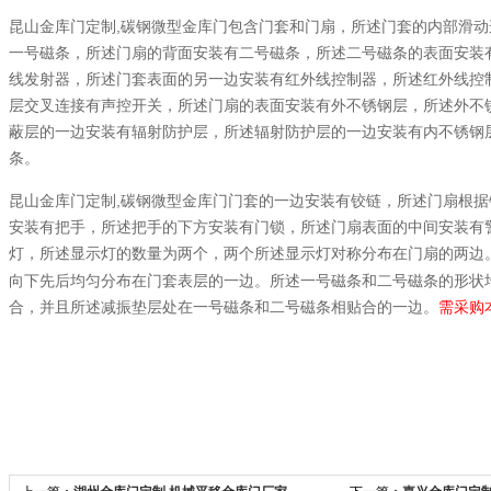
,
昆山金库门定制
碳钢微型金库门包含门套和门扇，所述门套的内部滑动
一号磁条，所述门扇的背面安装有二号磁条，所述二号磁条的表面安装
线发射器，所述门套表面的另一边安装有红外线控制器，所述红外线控
层交叉连接有声控开关，所述门扇的表面安装有外不锈钢层，所述外不
蔽层的一边安装有辐射防护层，所述辐射防护层的一边安装有内不锈钢
条。
,
昆山金库门定制
碳钢微型金库门门套的一边安装有铰链，所述门扇根据
安装有把手，所述把手的下方安装有门锁，所述门扇表面的中间安装有
灯，所述显示灯的数量为两个，两个所述显示灯对称分布在门扇的两边
向下先后均匀分布在门套表层的一边。所述一号磁条和二号磁条的形状
合，并且所述减振垫层处在一号磁条和二号磁条相贴合的一边。
需采购