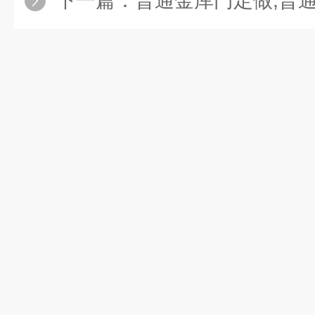
下一篇：
普通金库门定做,普