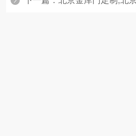
下一篇：
北京金库门定制,北