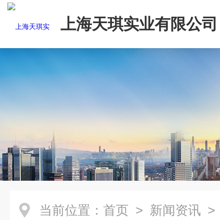
上海天琪实业有限公司
当前位置：
首页
>
新闻资讯
>