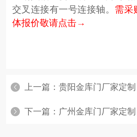
交叉连接有一号连接轴。
需采
体报价敬请点击→
上一篇：
贵阳金库门厂家定制
下一篇：
广州金库门厂家定制