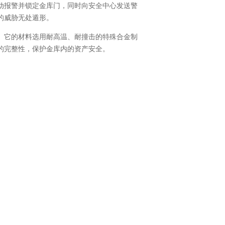
动报警并锁定金库门，同时向安全中心发送警
的威胁无处遁形。
。它的材料选用耐高温、耐撞击的特殊合金制
的完整性，保护金库内的资产安全。
，高科技设备可能受到攻击，这就要求银行不
备，一旦遭遇电力故障或系统故障，可能会影
时刻能够发挥作用。
动防尾随金库门则融合了现代科技，提供了更
的防御工事，而联动防尾随金库门则是在此基
了高强度的破坏工具试图打开金库门，但由于
警方及时介入，阻止了行为的发生。这充分展
成更多技术，如人工智能分析和预测系统，能
应可持续发展的趋势。