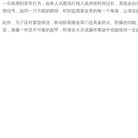
一旦检测到异常行为，如有人试图强行闯入或停留时间过长，系统会自
报信号。如同一只不眠的眼睛，时刻监视着金库的每一个角落，让潜在
此外，为了应对紧急情况，联动防尾随金库门还具备防火、防爆的功能
造，就像一件坚不可摧的盔甲，即便在火灾或爆炸事故中也能保持一定
当然，任何技术都不可能无缺，联动防尾随金库门也面临着挑战。例如
断提升网络安全水平，确保系统不被外部干扰。另外，由于依赖电子设
响正常使用。为此，备用电源和定期维护显得尤为重要，以确保在关键
比较而言，传统的金库门更多依赖于机械锁具和简单的门禁系统，而联
加全面与智能的保护措施。正如古代城墙之于城池，传统金库门是坚固
础上加装了现代化的系统。
举个例子，某大型银行曾发生过一起企图破坏金库门的事件。分子使用
门体内置了传感器和自动报警系统，这一举动迅速被监控中心捕捉到。
示了联动防尾随金库门在实际应用中的有效性和必要性。
在未来，随着技术的不断进步，我们可以预见到联动防尾随金库门将集
够对潜在风险进行早期预警。同时，它们可能会更加环保和节能，以适