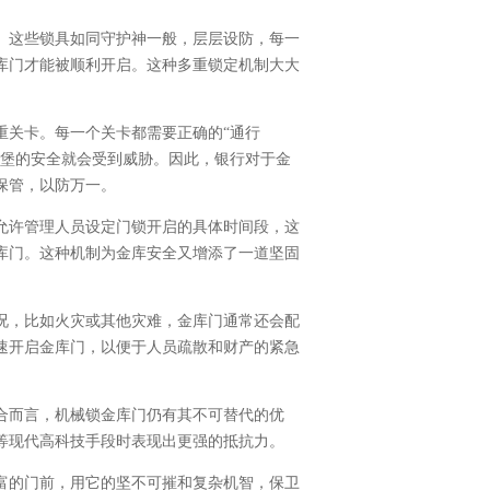
。这些锁具如同守护神一般，层层设防，每一
库门才能被顺利开启。这种多重锁定机制大大
重关卡。每一个关卡都需要正确的“通行
城堡的安全就会受到威胁。因此，银行对于金
保管，以防万一。
允许管理人员设定门锁开启的具体时间段，这
库门。这种机制为金库安全又增添了一道坚固
况，比如火灾或其他灾难，金库门通常还会配
速开启金库门，以便于人员疏散和财产的紧急
合而言，机械锁金库门仍有其不可替代的优
等现代高科技手段时表现出更强的抵抗力。
富的门前，用它的坚不可摧和复杂机智，保卫