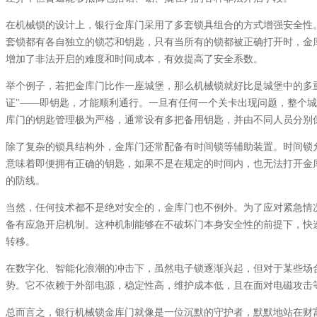
在机械锁的设计上，银行金库门采用了多套锁具组合的方式增强安全性
套锁都有各自独立的锁芯和钥匙，只有当所有的锁都被正确打开时，金
增加了非法开启的难度和时间成本，有效提高了安全系数。
举个例子，若把金库门比作一座城堡，那么机械锁就好比是城堡中的多
证"——即钥匙，才能顺利通行。一旦有任何一个关卡出现问题，整个
库门的钥匙管理极为严格，通常设有多把备用钥匙，并由不同人员分别
除了复杂的锁具结构外，金库门还常配备有时间锁等辅助装置。时间锁
意味着即便拥有正确的钥匙，如果不是在规定的时间内，也无法打开金
的防线。
当然，任何技术都不是绝对安全的，金库门也不例外。为了应对紧急情
备有应急开启机制。这种机制能够在不破坏门本身安全性的前提下，快
转移。
在数字化、智能化浪潮的冲击下，虽然电子锁逐渐兴起，但对于某些场
势。它不依赖于外部电源，稳定性高，维护成本低，且在面对电磁攻击
总而言之，银行机械锁金库门就像是一位沉默的守护者，默默地站在财