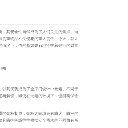
所，其安全性自然成为了人们关注的焦点。而
和贵重物品不受侵犯的重大责任。今天，就让
的情况下，依然坚如磐石地守护着银行的财富
，以其优势成为了金库门设计中元素。不同于
定与解锁，即使在无电的环境下，也能确保金
重的钢板制成，钢板之间填充有防火、防潮的
锁具防护等级往往根据安全需求的不同而有所