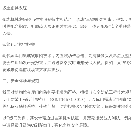
多重锁具系统
传统机械密码锁与生物识别技术相结合，形成“三锁联动”机制。例如，
时需配合指纹、虹膜或人脸识别才能开启。部分门体还配备“安全重锁装
入侵。
智能化监控与报警
现代金库门集成物联网技术，内置震动传感器、高清摄像头及温湿度监
统会立即触发声光报警，并通过网络实时通知安保人员。例如，某博物
窃贼未得逞前联动警方将其抓获。
二、安全标准与规范
我国对博物馆金库门的防护要求极为严格。根据《安全防范工程技术规
GB/T16571-2012
安全防范工程设计规范》（
），金库门需满足“四防”
需配备双锁栓系统、生物门禁、防盗报警及定时锁功能，确保即使部分
C
以
级门为例，其设计需通过国家机构认证，并定期接受压力测试。例
C
申请经费升级为
级防盗门，强化文物安全屏障。