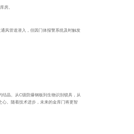
库房。
过通风管道潜入，但因门体报警系统及时触发
。
C
的结晶。从
级防爆钢板到生物识别锁具，从
之心。随着技术进步，未来的金库门将更智