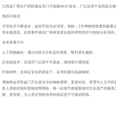
AK47
江西某厂商生产的防爆金库门可抵御
攻击，广泛应用于高风险文物
挑战与改进
Z
尽管技术不断进步，盗窃手段也在演变。例如，
市博物馆曾遭窃贼通
而未能得逞。此类事件推动厂商研发更全面的周界防护与智能分析系统
未来发展方向
AI
人工智能融合：通过
算法分析监控画面，预判潜在威胁。
区块链技术：实现开门记录不可篡改，增强审计透明度。
环保材料：在保证安全的前提下，采用轻量化低碳钢材。
博物馆金库防盗门不仅是冰冷的钢铁屏障，更是科技、管理与人文关怀
多人授权机制到智能报警网络，每一处细节都凝聚着对文化遗产的敬畏
能、更坚韧，为人类文明的传承构筑起坚不可摧的防线。