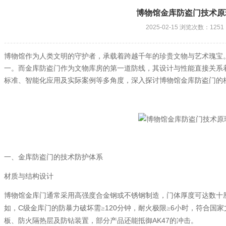
博物馆金库防盗门技术原
2025-02-15 浏览次数：1251
博物馆作为人类文明的守护者，承载着跨越千年的珍贵文物与艺术瑰宝
一。而金库防盗门作为文物库房的第一道防线，其设计与性能直接关系
标准、智能化应用及实际案例等多角度，深入探讨博物馆金库防盗门的
一、金库防盗门的技术防护体系
材质与结构设计
博物馆金库门通常采用高强度合金钢或不锈钢制造，门体厚度可达数十
C
120
6
如，
级金库门的防暴力破坏需≥
分钟，耐火极限≥
小时，符合国家
AK47
板、防火隔热层及防钻装置，部分产品还能抵御
的冲击。