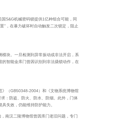
S&G
1
美国
机械密码锁提供
亿种组合可能，同
置”，在暴力破坏时自动触发二次锁定，阻止
测模块。一旦检测到异常振动或非法开启，系
馆的智能金库门曾因识别到非法撬锁动作，在
GB50348-2004
范》（
）和《文物系统博物馆
要求：防盗、防火、防水、防烟。此外，门体
锁具失效，仍能维持防护能力。
如，南汉二陵博物馆曾因库门老旧问题，专门