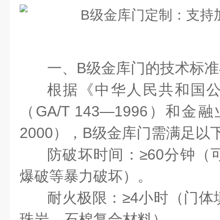
一、
B
级金库门的技术标准
根据《中华人民共和国
（
GA/T 143
—
1996
）和金融
2000
），
B
级金库门需满足以
防破坏时间：≥
60
分钟（
爆破等暴力破坏）。
耐火极限：≥
4
小时（门体
珠岩、石棉复合材料）。