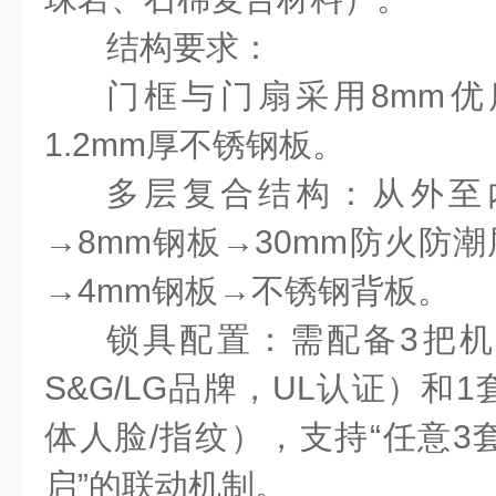
结构要求：
门框与门扇采用
8mm
优
1.2mm
厚不锈钢板。
多层复合结构：从外至
→
8mm
钢板→
30mm
防火防潮
→
4mm
钢板→不锈钢背板。
锁具配置：需配备
3
把机
S&G/LG
品牌，
UL
认证）和
1
体人脸
/
指纹），支持“任意
3
启”的联动机制。