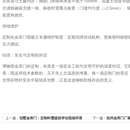
700mm
安装需与土建同步：预留门洞墙体厚度不低于
，混凝土强度等级
2.5mm
次浇筑确保无缝一体。验收时需重点检查：门缝均匀度（≤
）、
装置有效性。
持续维护
定制化金库门需建立专属维护制度：定期润滑传动机构、更换密码锁密
压力测试。
结语：安全与文明的对话
博物馆金库门的定制，本质是一场安全工程与文明守护的深度对话。它
畏；既追求技术参数的，又不失人文温度的考量。每一扇定制门的背后
文明在绝对安全中延续其光辉，正是这道钢铁防线存在的意义。
上一篇：
别墅金库门：定制时需提前评估现场环境
下一篇：
杭州金库门厂家
程服务