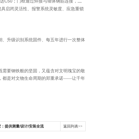
C50
达
；门框通过焊接与墙体钢筋连接，二
锁具启闭灵活性、报警系统灵敏度、应急重锁
钥、升级识别系统固件、每五年进行一次整体
既需要钢铁般的坚固，又蕴含对文明瑰宝的敬
，都是对文物生命周期的郑重承诺——让千年
：提供测量/设计/安装全流
返回列表>>