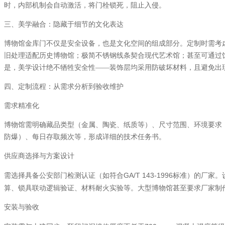
时，内部机制会自动激活，将门栓锁死，阻止入侵。
三、美学融合：隐藏于细节的文化表达
博物馆金库门不仅是安全设备，也是文化空间的组成部分。定制时需考
旧处理适配历史博物馆；极简不锈钢线条契合现代艺术馆；甚至可通过
是，美学设计绝不牺牲安全性——装饰层均采用防破坏材料，且避免出
四、定制流程：从需求分析到验收维护
需求精准化
博物馆需明确藏品类型（金属、陶瓷、纸质等）、尺寸范围、环境要求
防爆）、每日存取频次等，形成详细的技术任务书。
供应商选择与方案设计
GA/T 143-1996
需选择具备公安部门检测认证（如符合
标准）的厂家。
算、锁具联动逻辑验证、材料耐火实验等。大型博物馆甚至要求厂家制
安装与验收