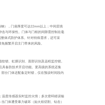
22mm
锈钢），门扇厚度可达
以上；中间层填
冲击与环保性。门体与门框的间隙需控制在毫
成整体式防护体系。针对特殊需求，还可采
避免频繁开启主门带来的风险。
指纹锁、虹膜识别、面部识别及远程监控锁。
且具备防技术开启功能。更高级的系统还集
。部分门体还配备定时锁，仅在预设时间段内
；温度传感器实时监控火情；多次密码错误输
—当门体遭受暴力破坏（如火焰切割、钻击）