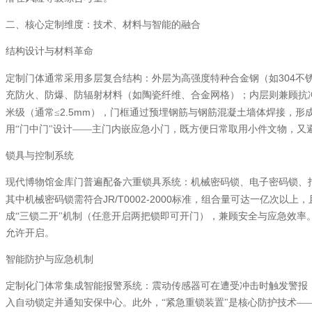
二、核心定制维度：技术、材料与智能的融合
结构设计与材料革命
304
定制门体通常采用多层复合结构：外层为高强度特种合金钢（如
不
充防火、防爆、防辐射材料（如陶瓷纤维、合金网格）；内层则兼顾抗
2.5mm
米级（通常≤
），门框通过预埋钢筋与钢筋混凝土墙体焊接，形
用“门中门"设计——主门内嵌应急小门，既方便日常取用小件文物，又
锁具与控制系统
现代博物馆金库门普遍配备六重锁具系统：机械密码锁、电子密码锁、
JR/T0002-2000
其中机械密码锁需符合
标准，组合量可达一亿次以上，
成“三锁二开"机制（任意开启两把锁即可开门），兼顾安全与应急效率
允许开启。
智能防护与应急机制
定制化门体常集成智能报警系统：震动传感器可在遭受冲击时触发警报
入自动锁定并通知安保中心。此外，“紧急重锁装置"是核心防护技术—