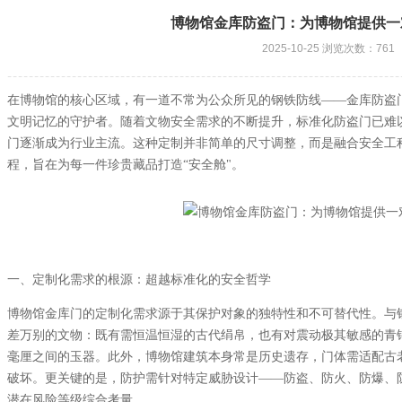
博物馆金库防盗门：为博物馆提供一
2025-10-25 浏览次数：761
在博物馆的核心区域，有一道不常为公众所见的钢铁防线——金库防盗
文明记忆的守护者。随着文物安全需求的不断提升，标准化防盗门已难
门逐渐成为行业主流。这种定制并非简单的尺寸调整，而是融合安全工
程，旨在为每一件珍贵藏品打造“安全舱"。
一、定制化需求的根源：超越标准化的安全哲学
博物馆金库门的定制化需求源于其保护对象的独特性和不可替代性。与
差万别的文物：既有需恒温恒湿的古代绢帛，也有对震动极其敏感的青
毫厘之间的玉器。此外，博物馆建筑本身常是历史遗存，门体需适配古
破坏。更关键的是，防护需针对特定威胁设计——防盗、防火、防爆、
潜在风险等级综合考量。