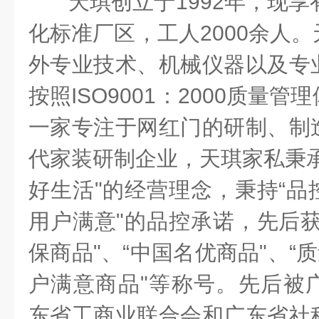
天琪创立于
1992
年，现享
化标准厂区，工人
2000
余人。
外专业技术、机械仪器以及专
按照
ISO9001
：
2000
质量管理
一家专注于网红门的研制、制
代家装研制企业，天琪家私秉
好生活
"
的经营理念，秉持
“
品
用户满意
"
的品控承诺，先后
保商品
"
、
“
中国名优商品
"
、
“
质
户满意商品
"
等称号。先后被
东省工商业联合会和广东省社