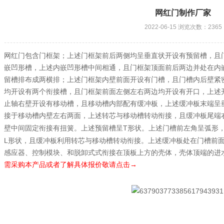
网红门制作厂家
2022-06-15 浏览次数：2365
网红门包含门框架；上述门框架前后两侧均呈垂直状开设有预留槽，且
嵌凹形槽，上述内嵌凹形槽中间相通，且门框架顶面前后两边并处在内
留槽排布成两横排；上述门框架内壁前面开设有门槽，且门槽内后壁紧
均开设有两个衔接槽，且门框架前面左侧左右两边均开设有开口，上述
止轴右壁开设有移动槽，且移动槽内部配有缓冲板，上述缓冲板末端呈
接于移动槽内壁左右两面，上述转芯与移动槽转动衔接，且缓冲板尾端
T
壁中间固定衔接有扭簧。上述预留槽呈
形状。上述门槽前左角呈弧形
L
形状，且缓冲板利用转芯与移动槽转动衔接。上述缓冲板处在门槽前
感应器、控制模块、和脱卸式式衔接在顶板上方的壳体，壳体顶端的进
需采购本产品或者了解具体报价敬请点击→