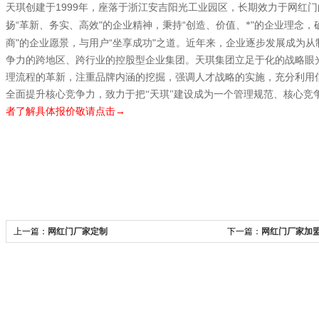
1999
天琪创建于
年，座落于浙江安吉阳光工业园区，长期效力于网红门
“
"
“
"
扬
革新、务实、高效
的企业精神，秉持
创造、价值、*
的企业理念，
"
“
"
商
的企业愿景，与用户
坐享成功
之道。近年来，企业逐步发展成为从
争力的跨地区、跨行业的控股型企业集团。天琪集团立足于化的战略眼
理流程的革新，注重品牌内涵的挖掘，强调人才战略的实施，充分利用
全面提升核心竞争力，致力于把“天琪"建设成为一个管理规范、核心竞
者了解具体报价敬请点击→
上一篇：
网红门厂家定制
下一篇：
网红门厂家加