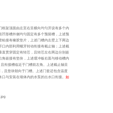
门框架顶面由左至右呈横向均匀开设有多个内
嵌凹形槽外侧均匀固定有多个预留槽，上述预
密粘接有橡胶垫片，上述门槽内左壁上下两边
开口内部利用螺牙转动衔接有截止轴；上述截
垂直贯穿固定有转芯，且转芯左右两边分别嵌
右角嵌接有垫块，上述缓冲板右面与移动槽内
，且衔接槽临近于门槽前左角。上述截止轴呈
面，且垫块朝向于门槽。上述门套还包含温度
水口与安装在墙体内的水泵的出水口衔接。
如