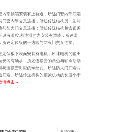
套内部顶端安装有上轨道，所述门套内部底端
与门套内壁交叉连接，所述传送结构另一边与
边与防火门交叉连接；所述传送结构包含锁紧
,
开设有滑腔
所述滑腔内安装有滑轨，所述滑
，所述定位板的一边端与防火门交叉连接。
述定位板下表面安装有电机，所述电机的输出
面安装有轴承，所述连接套的两边与轴承活动
有与连接套对应的螺纹孔。所述防火门底端两
道底端。所述传送机构的锁紧机构的长度小于
敬请点击→
钢出口金库门定制
返回列表>>