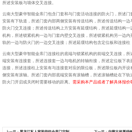
所述安装板与墙体交叉连接。
云南大型豪华智能金库门包含门套和与门套活动连接的防火门，所述门
安装有下轨道，所述门套内部两侧安装有传送结构，所述传送结构一边
防火门交叉连接；所述传送结构上方安装有延缓结构，所述延缓结构一
机构，所述锁紧机构一边与门套内壁交叉连接，所述锁紧机构另一边内
轨的一边与防火门的一边交叉连接；所述延缓结构包含定位板和连接柱
云南大型豪华智能金库门连接柱的底端与锁紧机构的前端交叉连接，所
端安装有连接套，所述连接套一边与电机的转轴衔接，所述定位板下表
连接，所述连接柱上安装有与连接套对应的限位板，所述限位板内开设
侧安装有滚轴。所述门套内部底端安装有滚轴槽，所述滚轴槽处在下轨
防火门开启或关闭时需要移动的距离。
需采购本产品或者了解具体报价
上一篇：
黑龙江私人家装指纹金库门定制
下一篇：
内蒙古超厚碳