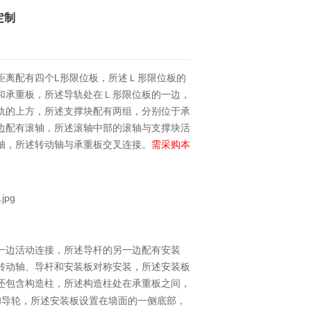
定制
L
距离配有四个
形限位板，所述Ｌ形限位板的
和承重板，所述导轨处在Ｌ形限位板的一边，
轨的上方，所述支撑块配有两组，分别位于承
边配有滚轴，所述滚轴中部的滚轴与支撑块活
轴，所述转动轴与承重板交叉连接。
需采购本
一边活动连接，所述导杆的另一边配有安装
转动轴、导杆和安装板对称安装，所述安装板
还包含构造柱，所述构造柱处在承重板之间，
和导轮，所述安装板设置在墙面的一侧底部，