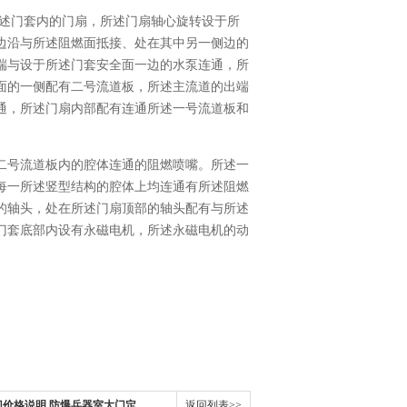
述门套内的门扇，所述门扇轴心旋转设于所
边沿与所述阻燃面抵接、处在其中另一侧边的
端与设于所述门套安全面一边的水泵连通，所
面的一侧配有二号流道板，所述主流道的出端
通，所述门扇内部配有连通所述一号流道板和
二号流道板内的腔体连通的阻燃喷嘴。所述一
每一所述竖型结构的腔体上均连通有所述阻燃
的轴头，处在所述门扇顶部的轴头配有与所述
门套底部内设有永磁电机，所述永磁电机的动
价格说明,防爆兵器室大门定
返回列表>>