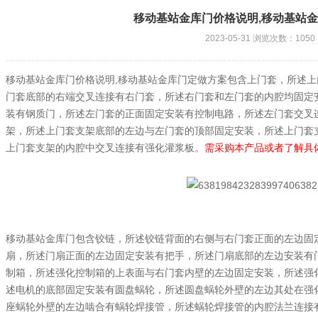
移动基站金库门价格说明,移动基站
2023-05-31 浏览次数：1050
,
移动基站金库门价格说明
移动基站金库门定做方案包含上门套，所述上
门套底部的右端交叉连接有右门套，所述右门套和左门套的内腔均固定
装有钢质门，所述左门套的正面固定安装有控制电路，所述左门套交叉
架，所述上门套支架底部的左边与左门套的顶部固定安装，所述上门套
上门套支架的内腔中交叉连接有强化灌浆板。
需采购本产品或者了解具
移动基站金库门包含铰链，所述铰链背面的右侧与右门套正面的左边固
扇，所述门扇正面的左边固定安装有把手，所述门扇底部的左边安装有
制箱，所述强化控制箱的上表面与右门套内壁的左边固定安装，所述强
述电机的底部固定安装有圆盘蜗轮，所述圆盘蜗轮外壁的左边其处在强
座蜗轮外壁的左边啮合有蜗轮焊接管，所述蜗轮焊接管的内腔法兰连接