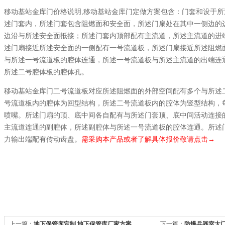
,
移动基站金库门价格说明
移动基站金库门定做方案包含：门套和设于所
述门套内，所述门套包含阻燃面和安全面，所述门扇处在其中一侧边的
边沿与所述安全面抵接；所述门套内顶部配有主流道，所述主流道的进
述门扇接近所述安全面的一侧配有一号流道板，所述门扇接近所述阻燃
与所述一号流道板的腔体连通，所述一号流道板与所述主流道的出端连
所述二号腔体板的腔体孔。
移动基站金库门二号流道板对应所述阻燃面的外部空间配有多个与所述
号流道板内的腔体为回型结构，所述二号流道板内的腔体为竖型结构，
喷嘴。所述门扇的顶、底中间各自配有与所述门套顶、底中间活动连接
主流道连通的副腔体，所述副腔体与所述一号流道板的腔体连通。所述
力输出端配有传动齿盘。
需采购本产品或者了解具体报价敬请点击→
上一篇：
地下保管库定制,地下保管库厂家方案
下一篇：
防爆兵器室大门