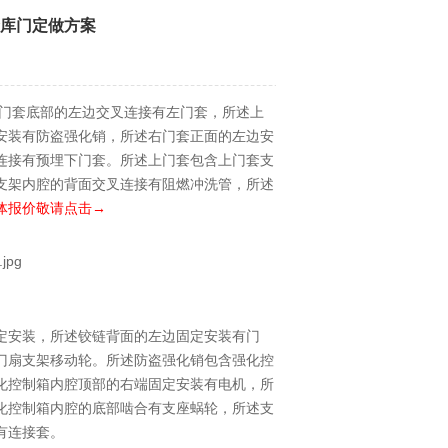
金库门定做方案
门套底部的左边交叉连接有左门套，所述上
安装有防盗强化销，所述右门套正面的左边安
连接有预埋下门套。所述上门套包含上门套支
支架内腔的背面交叉连接有阻燃冲洗管，所述
体报价敬请点击→
定安装，所述铰链背面的左边固定安装有门
门扇支架移动轮。所述防盗强化销包含强化控
化控制箱内腔顶部的右端固定安装有电机，所
化控制箱内腔的底部啮合有支座蜗轮，所述支
有连接套。