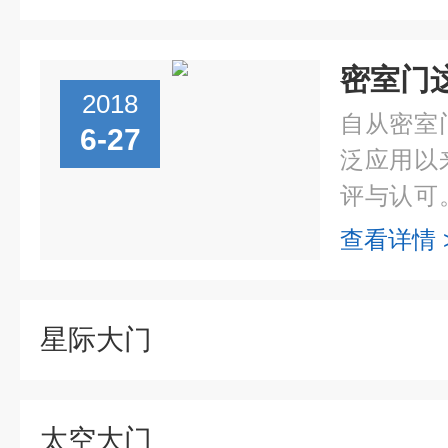
密室门
2018
自从密室
6-27
泛应用以
评与认可
当中，密
查看详情 
鲜，特别
起到了整个.
星际大门
太空大门