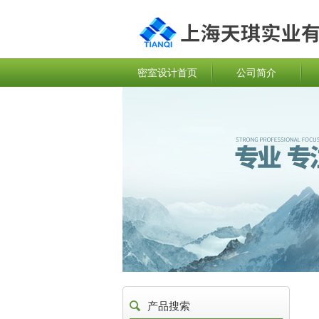
密室设计首页
公司简介
产品搜索