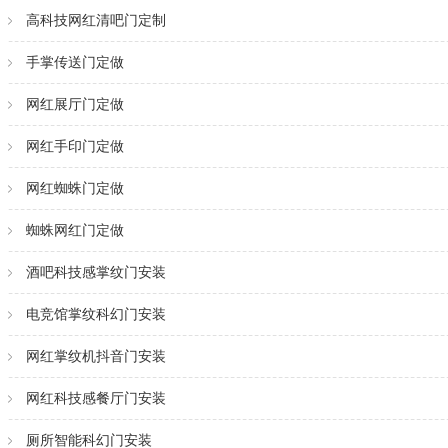
高科技网红清吧门定制
手掌传送门定做
网红展厅门定做
网红手印门定做
网红蜘蛛门定做
蜘蛛网红门定做
酒吧科技感掌纹门安装
电竞馆掌纹科幻门安装
网红掌纹机抖音门安装
网红科技感餐厅门安装
厕所智能科幻门安装