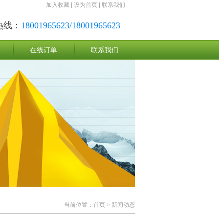
加入收藏
|
设为首页
|
联系我们
热线：
18001965623/18001965623
在线订单
联系我们
当前位置：
首页
> 新闻动态