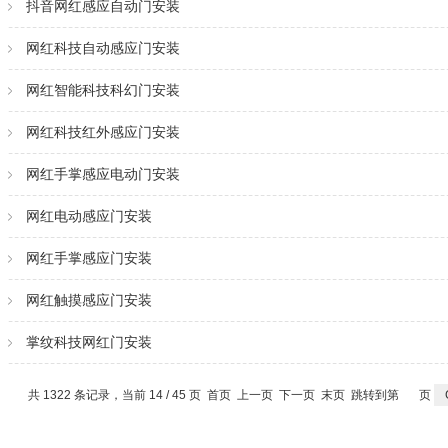
抖音网红感应自动门安装
网红科技自动感应门安装
网红智能科技科幻门安装
网红科技红外感应门安装
网红手掌感应电动门安装
网红电动感应门安装
网红手掌感应门安装
网红触摸感应门安装
掌纹科技网红门安装
共 1322 条记录，当前 14 / 45 页
首页
上一页
下一页
末页
跳转到第
页